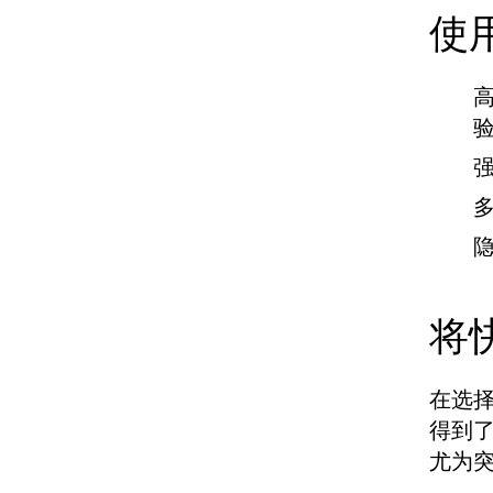
使
将
在选择
得到
尤为