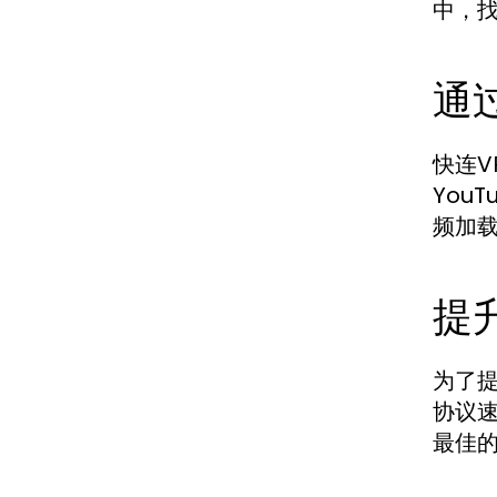
中，
通
快连V
You
频加
提
为了提
协议
最佳