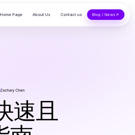
Home Page
About Us
Contact us
Blog / News
Zachary Chen
年快速且