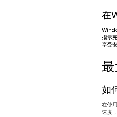
在W
Win
指示
享受
最
如
在使
速度