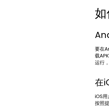
如
An
要在A
载AP
运行
在
iOS
按照